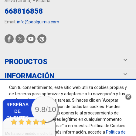
Selva (Girona) – España
668816858
Email:
info@poolquimia.com

PRODUCTOS

INFORMACIÓN
Con tu consentimiento, este sitio web utiliza cookies propias y

TU CUENTA
de terceros para optimizar y adaptarse a tu navegación y tus
preferencias, entre otras tareas. Si haces clic en "Aceptar
RESEÑAS
todas", aceptas la instalación de todas las cookies. Puedes
9.8/10
DE
retirar tu consentimiento u oponerte al procesamiento de
CLIENTES
datos basado en un interés legítimo en cualquier momento
haciendo clic en "Configurar" o en nuestra Política de Cookies
en este sitio web. Para más información, accede a
Política de
Me ha sorprendido mucho la