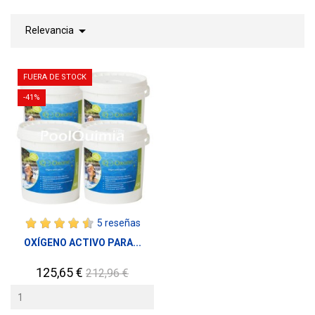

Relevancia
FUERA DE STOCK
-41%
5 reseñas
OXÍGENO ACTIVO PARA...
Precio
Precio
125,65 €
212,96 €
base