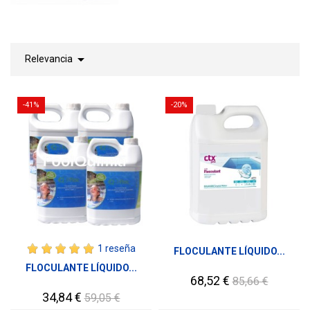

Relevancia
-41%
-20%
1 reseña
FLOCULANTE LÍQUIDO...
FLOCULANTE LÍQUIDO...
Precio
Precio
68,52 €
85,66 €
base
Precio
Precio
34,84 €
59,05 €