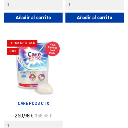
base
Añadir al carrito
Añadir al carrito
FUERA DE STOCK
-30%
CARE PODS CTX
Precio
Precio
250,98 €
358,55 €
base