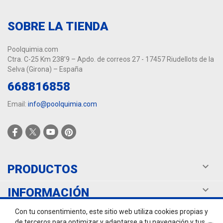
SOBRE LA TIENDA
Poolquimia.com
Ctra. C-25 Km 238’9 – Apdo. de correos 27 - 17457 Riudellots de la
Selva (Girona) – España
668816858
Email:
info@poolquimia.com

PRODUCTOS

INFORMACIÓN
Con tu consentimiento, este sitio web utiliza cookies propias y

TU CUENTA
de terceros para optimizar y adaptarse a tu navegación y tus