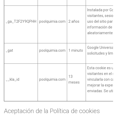
Instalada por Goog
visitantes, sesio
_ga_T2F2Y9QPHH
poolquimia.com
2 años
uso del sitio para 
información de f
aleatoriamente pa
Google Universal A
_gat
poolquimia.com
1 minuto
solicitudes y limit
Esta cookie es util
visitantes en el s
13
__kla_id
poolquimia.com
vincularla con ca
meses
mejorar la experie
enviadas. Se utili
Aceptación de la Política de cookies