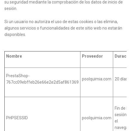
su seguridad mediante la comprobación de los datos de inicio de
sesión.
Si un usuario no autoriza el uso de estas cookies o las elimina,
algunos servicios o funcionalidades de este sitio web no estarán
disponibles.
Nombre
Proveedor
Duració
PrestaShop-
poolquimia.com
20 días
767cc09ebffeb26e66e2e2d5af861369
Fin de la
sesión e
PHPSESSID
poolquimia.com
el
navegad