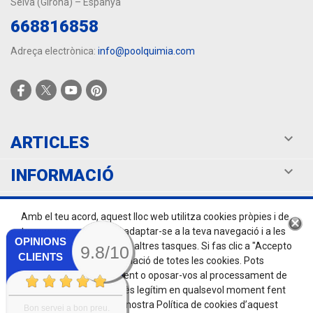
Selva (Girona) – Espanya
668816858
Adreça electrònica:
info@poolquimia.com

ARTICLES

INFORMACIÓ

EL TEU COMPTE
Amb el teu acord, aquest lloc web utilitza cookies pròpies i de
tercers per optimitzar i adaptar-se a la teva navegació i a les
OPINIONS
teves preferències, entre altres tasques. Si fas clic a "Accepto
9.8/10
CLIENTS
totes", accepteu la instal·lació de totes les cookies. Pots
retirar el teu consentiment o oposar-vos al processament de
dades basat en un interès legítim en qualsevol moment fent
clic a "Configurar" o a la nostra Política de cookies d’aquest
Bon servei a bon preu.