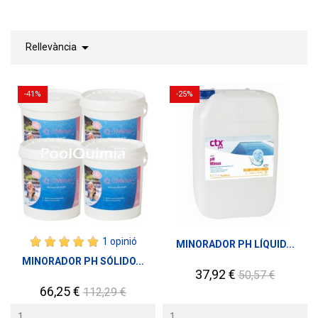

Rellevància
-41%
-25%
1 opinió
MINORADOR PH LÍQUID...
MINORADOR PH SÓLIDO...
Preu
Preu
37,92 €
50,57 €
base
Preu
Preu
66,25 €
112,29 €
base