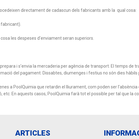
rocedeixen directament de cadascun dels fabricants amb la qual cosa:
fabricant).
al cosa les despeses d'enviament seran superiors.
para i s’envia la mercaderia per agència de transport. El temps de trans
mació del pagament. Dissabtes, diumenges i festius no són dies hàbils p
nes a PoolQuimia que retardin el lliurament, com poden ser l’absència d
 etc. En aquests casos, PoolQuimia farà tot el possible per tal que la co
ARTICLES
INFORMA