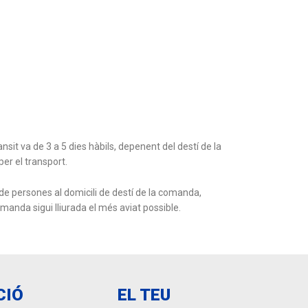
it va de 3 a 5 dies hàbils, depenent del destí de la
er el transport.
e persones al domicili de destí de la comanda,
manda sigui lliurada el més aviat possible.
CIÓ
EL TEU