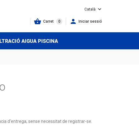

Català


Carret
0
Iniciar sessió
ILTRACIÓ AIGUA PISCINA
ío
ncia d'entrega, sense necessitat de registrar-se.