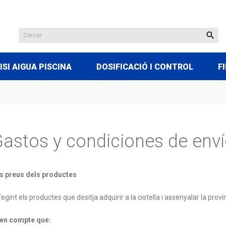

ISI AIGUA PISCINA
DOSIFICACIÓ I CONTROL
F
astos y condiciones de env
ls preus dels productes
int els productes que desitja adquirir a la cistella i assenyalar la proví
 en compte que: