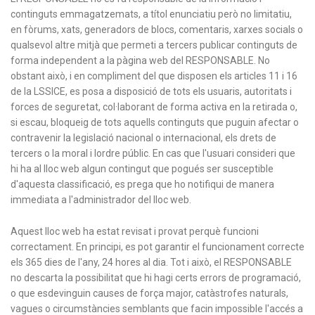
continguts emmagatzemats, a títol enunciatiu però no limitatiu,
en fòrums, xats, generadors de blocs, comentaris, xarxes socials o
qualsevol altre mitjà que permeti a tercers publicar continguts de
forma independent a la pàgina web del RESPONSABLE. No
obstant això, i en compliment del que disposen els articles 11 i 16
de la LSSICE, es posa a disposició de tots els usuaris, autoritats i
forces de seguretat, col·laborant de forma activa en la retirada o,
si escau, bloqueig de tots aquells continguts que puguin afectar o
contravenir la legislació nacional o internacional, els drets de
tercers o la moral i lordre públic. En cas que l'usuari consideri que
hi ha al lloc web algun contingut que pogués ser susceptible
d'aquesta classificació, es prega que ho notifiqui de manera
immediata a l'administrador del lloc web.
Aquest lloc web ha estat revisat i provat perquè funcioni
correctament. En principi, es pot garantir el funcionament correcte
els 365 dies de l'any, 24 hores al dia. Tot i això, el RESPONSABLE
no descarta la possibilitat que hi hagi certs errors de programació,
o que esdevinguin causes de força major, catàstrofes naturals,
vagues o circumstàncies semblants que facin impossible l'accés a