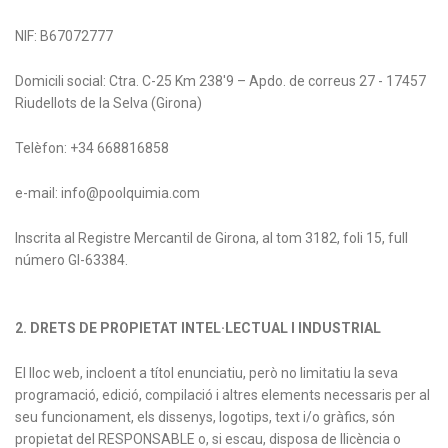
NIF: B67072777
Domicili social: Ctra. C-25 Km 238'9 – Apdo. de correus 27 - 17457
Riudellots de la Selva (Girona)
Telèfon: +34 668816858
e-mail: info@poolquimia.com
Inscrita al Registre Mercantil de Girona, al tom 3182, foli 15, full
número GI-63384.
2. DRETS DE PROPIETAT INTEL·LECTUAL I INDUSTRIAL
El lloc web, incloent a títol enunciatiu, però no limitatiu la seva
programació, edició, compilació i altres elements necessaris per al
seu funcionament, els dissenys, logotips, text i/o gràfics, són
propietat del RESPONSABLE o, si escau, disposa de llicència o