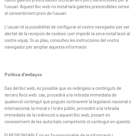
casos galetes prescindibles tècnicament però beneficioses per a
l'usuari. Aquest lloc web no instal·larà galetes prescindibles sense
el consentiment previ de l'usuari.
L'usuari té la possibilitat de configurar el vostre navegador per ser
alertat de la recepció de cookies i per impedir la seva instal·lació al
vostre equip. Si us plau, consulteu les instruccions del vostre
navegador per ampliar aquesta informació.
Política d'enllaços
Des del lloc web, és possible que es redirigeixi a continguts de
tercers llocs web. cas, procedirà a la retirada immediata de
qualsevol contingut que pogués contravenir la legislació nacional o
internacional, la moral o l'ordre públic, procedint a la retirada
immediata de la redirecció a aquest lloc web, posant en
coneixement de les autoritats competents el contingut en qüestió.
El RESPONSABLE no es fa responsable de la informació i