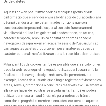
Ús de galetes
Aquest lloc web pot utilitzar cookies tècniques (petits arxius
dinformació que el servidor envia a lordinador de qui accedeix a la
pàgina) per dur a terme determinades funcions que són
considerades imprescindibles per al correcte funcionament i
visualització del lloc. Les galetes utilitzades tenen, en tot cas,
caràcter temporal, amb l'única finalitat de fer més eficaç la
navegació, i desapareixen en acabar la sessió de l'usuari. En cap
cas, aquestes galetes proporcionen per si mateixes dades de
caràcter personal i no s'utilitzaran per a la recollida dels mateixos.
Mitjançant l'ús de cookies també és possible que el servidor on es
troba la web reconegui el navegador utilitzat per l'usuari amb la
finalitat que la navegació sigui més senzilla, permetent, per
exemple, l'accés dels usuaris que s'hagin registrat prèviament les
àrees, serveis, promocions o concursos reservats exclusivament a
ells sense haver de registrar-se a cada visita. També es poden
utilitzar per mesurar l'audiència, els paràmetres de trànsit,
controlar el progrés i el nombre d'entrades, etc, sent en aquests