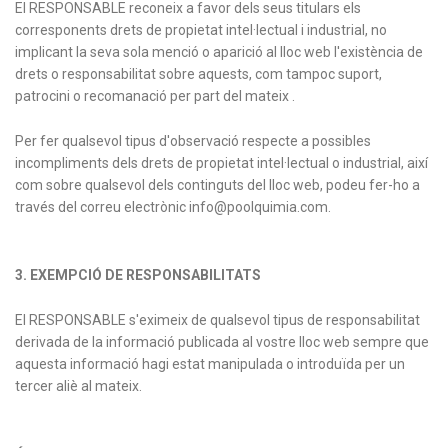
El RESPONSABLE reconeix a favor dels seus titulars els
corresponents drets de propietat intel·lectual i industrial, no
implicant la seva sola menció o aparició al lloc web l'existència de
drets o responsabilitat sobre aquests, com tampoc suport,
patrocini o recomanació per part del mateix .
Per fer qualsevol tipus d'observació respecte a possibles
incompliments dels drets de propietat intel·lectual o industrial, així
com sobre qualsevol dels continguts del lloc web, podeu fer-ho a
través del correu electrònic info@poolquimia.com.
3. EXEMPCIÓ DE RESPONSABILITATS
El RESPONSABLE s'eximeix de qualsevol tipus de responsabilitat
derivada de la informació publicada al vostre lloc web sempre que
aquesta informació hagi estat manipulada o introduïda per un
tercer aliè al mateix.