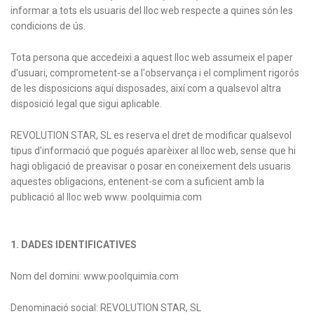
informar a tots els usuaris del lloc web respecte a quines són les
condicions de ús.
Tota persona que accedeixi a aquest lloc web assumeix el paper
d'usuari, comprometent-se a l'observança i el compliment rigorós
de les disposicions aquí disposades, així com a qualsevol altra
disposició legal que sigui aplicable.
REVOLUTION STAR, SL es reserva el dret de modificar qualsevol
tipus d'informació que pogués aparèixer al lloc web, sense que hi
hagi obligació de preavisar o posar en coneixement dels usuaris
aquestes obligacions, entenent-se com a suficient amb la
publicació al lloc web www. poolquimia.com
1. DADES IDENTIFICATIVES
Nom del domini: www.poolquimia.com
Denominació social: REVOLUTION STAR, SL