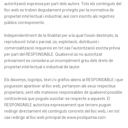
autorització expressa per part dels autors. Tots els continguts del
lloc web es troben degudament protegits per la normativa de
propietat intel·lectual i industrial, així com inscrits als registres
públics corresponents.
Independentment de la finalitat per a la qual fossin destinats, la
reproducció total o parcial, ús, explotació, distribució i
comercialització requereix en tot cas l'autorització escrita prèvia
per part del RESPONSABLE. Qualsevol ús no autoritzat
prèviament es considera un incompliment greu dels drets de
propietat intel·lectual o industrial de lautor.
Els dissenys, logotips, text i/o gràfics aliens al RESPONSABLE i que
poguessin aparèixer al lloc web, pertanyen als seus respectius
propietaris, sent ells mateixos responsables de qualsevol possible
controvèrsia que pogués suscitar-se respecte a aquests. El
RESPONSABLE autoritza expressament que tercers puguin
redirigir directament els continguts concrets del lloc web, i en tot
cas redirigir al lloc web principal de www.poolquimia.com.