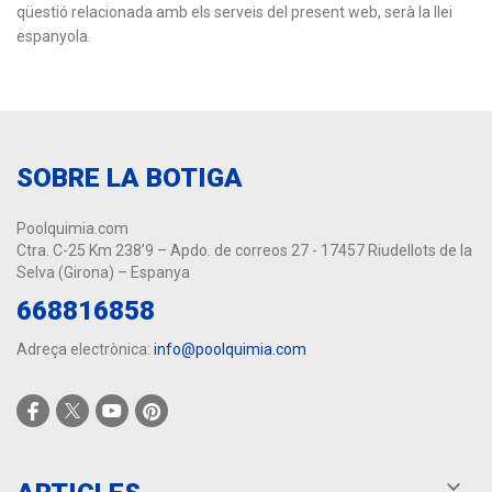
qüestió relacionada amb els serveis del present web, serà la llei
espanyola.
SOBRE LA BOTIGA
Poolquimia.com
Ctra. C-25 Km 238’9 – Apdo. de correos 27 - 17457 Riudellots de la
Selva (Girona) – Espanya
668816858
Adreça electrònica:
info@poolquimia.com
