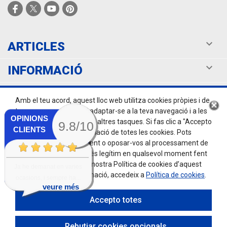

ARTICLES

INFORMACIÓ

EL TEU COMPTE
Amb el teu acord, aquest lloc web utilitza cookies pròpies i de
tercers per optimitzar i adaptar-se a la teva navegació i a les
OPINIONS
teves preferències, entre altres tasques. Si fas clic a "Accepto
9.8/10
CLIENTS
totes", accepteu la instal·lació de totes les cookies. Pots
retirar el teu consentiment o oposar-vos al processament de
dades basat en un interès legítim en qualsevol moment fent
clic a "Configurar" o a la nostra Política de cookies d’aquest
Ja he demanat en varies
lloc web. Per més informació, accedeix a
Política de cookies
.
ocasions, i sempre ha...
veure més
Accepto totes
Rebutjar cookies opcionals