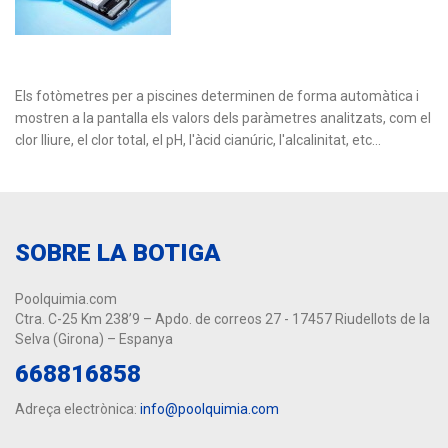
Els fotòmetres per a piscines determinen de forma automàtica i
mostren a la pantalla els valors dels paràmetres analitzats, com el
clor lliure, el clor total, el pH, l'àcid cianúric, l'alcalinitat, etc...
SOBRE LA BOTIGA
Poolquimia.com
Ctra. C-25 Km 238’9 – Apdo. de correos 27 - 17457 Riudellots de la
Selva (Girona) – Espanya
668816858
Adreça electrònica:
info@poolquimia.com